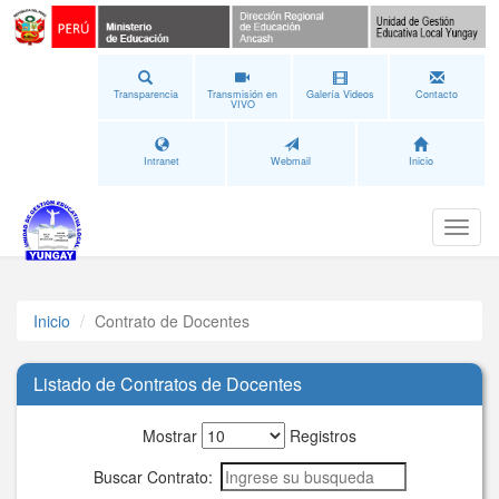
Transparencia
Transmisión en
Galería Videos
Contacto
VIVO
Intranet
Webmail
Inicio
Toggl
naviga
Inicio
Contrato de Docentes
Listado de Contratos de Docentes
Mostrar
Registros
Buscar Contrato: