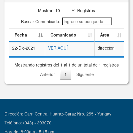
Mostrar
Registros
Buscar Comunicado:
Fecha
Comunicado
Área
22-Dic-2021
VER AQUÍ
direccion
Mostrando registros del 1 al 1 de un total de 1 registros
Anterior
1
Siguiente
Dirección: Carr. Central Huaraz-Caraz Nro. 255 - Yungay
Teléfono: (043) - 393076
Horario: 8:00am - 5:15 pm